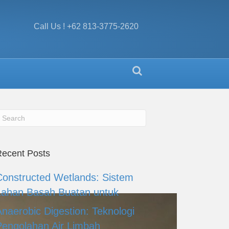
Call Us ! +62 813-3775-2620
ecent Posts
Constructed Wetlands: Sistem
Lahan Basah Buatan untuk
Anaerobic Digestion: Teknologi
Pengolahan Air Limbah