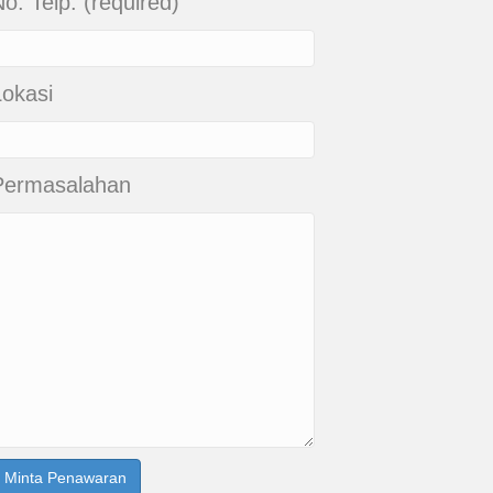
o. Telp. (required)
Lokasi
Permasalahan