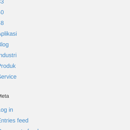
33
40
48
plikasi
Blog
ndustri
Produk
Service
Meta
og in
ntries feed