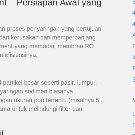
nt – Persiapan Awal yang
an proses penyaringan yang bertujuan
A
dari kerusakan dan memperpanjang
atment yang memadai, membran RO
 efisiensinya.
I
-partikel besar seperti pasir, lumpur,
nyaringan sedimen biasanya
ngan ukuran pori tertentu (misalnya 5
ama untuk melindungi filter dan
L
E
if