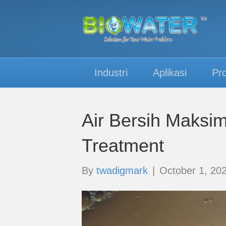
Industri
Aplikasi
Pr
Air Bersih Maksi
Treatment
By
twadigmark
|
October 1, 20