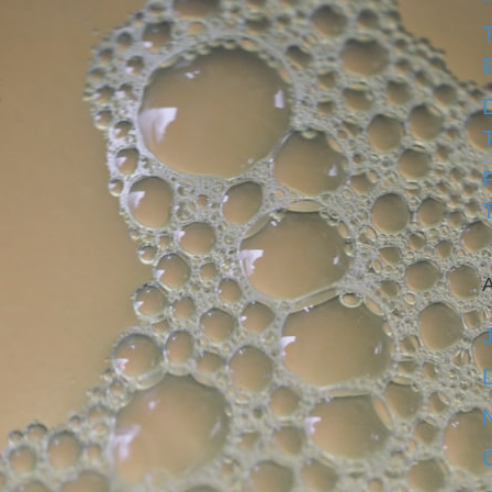
D
T
A