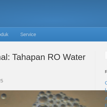
oduk
Service
mal: Tahapan RO Water
R
25