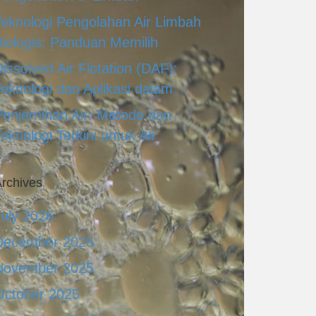
Teknologi Pengolahan Air Limbah
Biologis: Panduan Memilih
issolved Air Flotation (DAF):
Teknologi dan Aplikasi dalam
Penjernihan Air: Metode dan
eknologi Terkini untuk Air
rchives
July 2026
December 2025
November 2025
October 2025