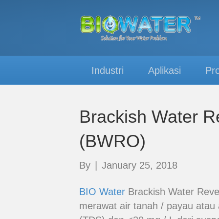
Industri
Aplikasi
Pr
Brackish Water 
(BWRO)
By
|
January 25, 2018
BIO Water
Brackish Water Reve
merawat air tanah / payau atau a