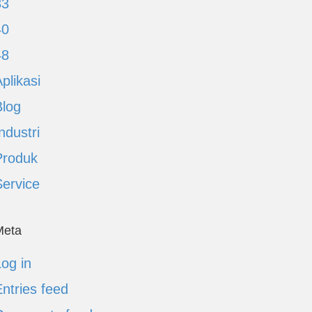
33
40
48
plikasi
Blog
ndustri
Produk
Service
Meta
og in
ntries feed