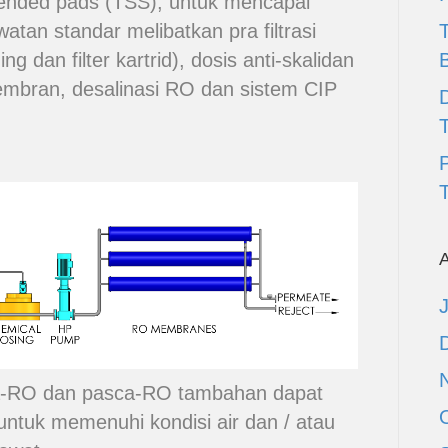
pended pads (TSS), untuk mencapai
atan standar melibatkan pra filtrasi
ng dan filter kartrid), dosis anti-skalidan
mbran, desalinasi RO dan sistem CIP
D
T
A
a-RO dan pasca-RO tambahan dapat
ntuk memenuhi kondisi air dan / atau