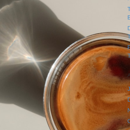
D
T
A