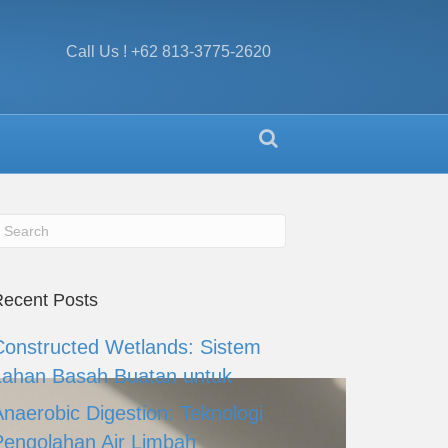
Call Us ! +62 813-3775-2620
ecent Posts
Constructed Wetlands: Sistem
Lahan Basah Buatan untuk
Anaerobic Digestion: Teknologi
Pengolahan Air Limbah