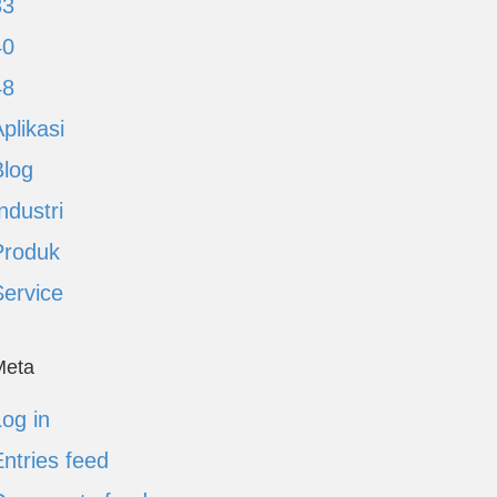
33
40
48
plikasi
Blog
ndustri
Produk
Service
Meta
og in
ntries feed