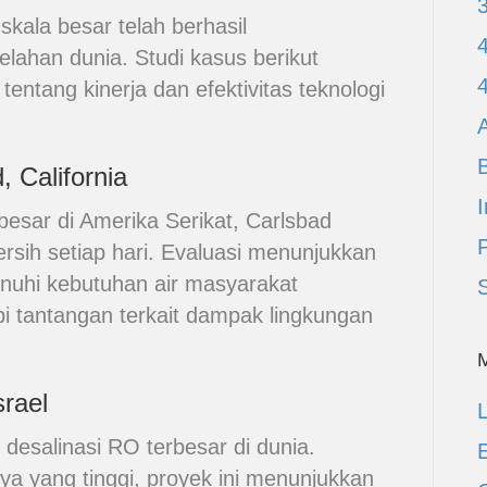
kala besar telah berhasil
elahan dunia. Studi kasus berikut
ntang kinerja dan efektivitas teknologi
A
, California
I
rbesar di Amerika Serikat, Carlsbad
ersih setiap hari. Evaluasi menunjukkan
nuhi kebutuhan air masyarakat
 tantangan terkait dampak lingkungan
srael
L
s desalinasi RO terbesar di dunia.
E
nya yang tinggi, proyek ini menunjukkan