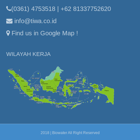
(0361) 4753518 | +62 81337752620
info@tiwa.co.id
Find us in Google Map !
WILAYAH KERJA
2018 | Biowater All Right Reserved