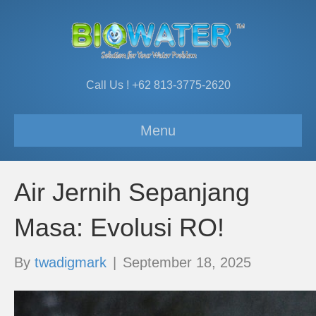
Call Us ! +62 813-3775-2620
Menu
Air Jernih Sepanjang
Masa: Evolusi RO!
By
twadigmark
|
September 18, 2025