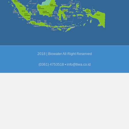
2018 | Biowater All Right Reserved
(0361) 4753518 •
info@tiwa.co.id