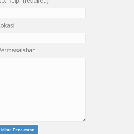
o. Telp. (required)
Lokasi
Permasalahan