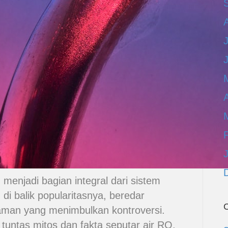
A
menjadi bagian integral dari sistem
i balik popularitasnya, beredar
C
aman yang menimbulkan kontroversi.
 tuntas mitos dan fakta seputar air RO,