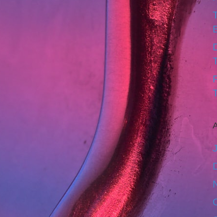
D
T
A