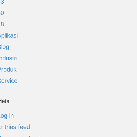
33
40
48
plikasi
Blog
ndustri
Produk
Service
Meta
og in
ntries feed