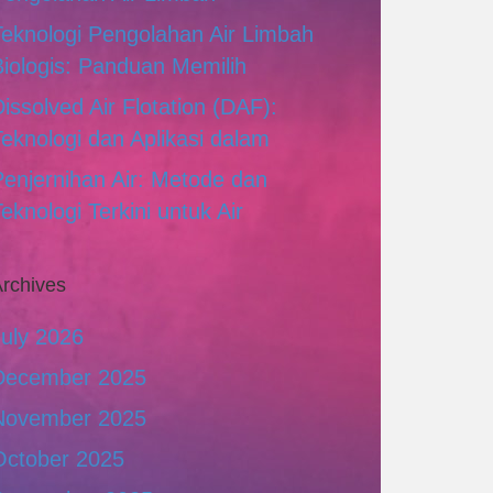
Teknologi Pengolahan Air Limbah
Biologis: Panduan Memilih
issolved Air Flotation (DAF):
Teknologi dan Aplikasi dalam
Penjernihan Air: Metode dan
eknologi Terkini untuk Air
rchives
July 2026
December 2025
November 2025
October 2025