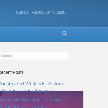
Call Us ! +62 813-3775-2620
ecent Posts
Constructed Wetlands: Sistem
Lahan Basah Buatan untuk
Anaerobic Digestion: Teknologi
Pengolahan Air Limbah