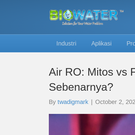
Industri
Aplikasi
Pr
Air RO: Mitos vs 
Sebenarnya?
By
twadigmark
|
October 2, 20