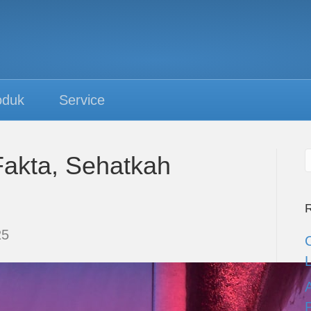
oduk
Service
Fakta, Sehatkah
R
25