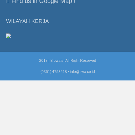
Find us in Google Map !
WILAYAH KERJA
2018 | Biowater All Right Reserved
(0361) 4753518 •
info@tiwa.co.id