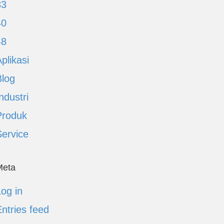
33
40
48
plikasi
Blog
ndustri
Produk
Service
Meta
og in
ntries feed