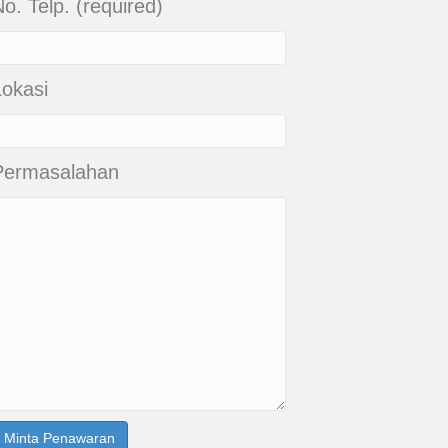
o. Telp. (required)
Lokasi
Permasalahan