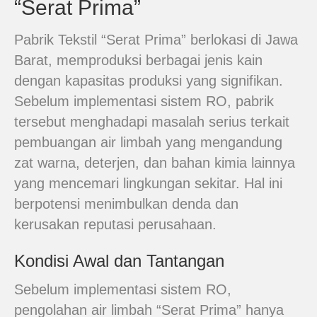
“Serat Prima”
Pabrik Tekstil “Serat Prima” berlokasi di Jawa
Barat, memproduksi berbagai jenis kain
dengan kapasitas produksi yang signifikan.
Sebelum implementasi sistem RO, pabrik
tersebut menghadapi masalah serius terkait
pembuangan air limbah yang mengandung
zat warna, deterjen, dan bahan kimia lainnya
yang mencemari lingkungan sekitar. Hal ini
berpotensi menimbulkan denda dan
kerusakan reputasi perusahaan.
Kondisi Awal dan Tantangan
Sebelum implementasi sistem RO,
pengolahan air limbah “Serat Prima” hanya