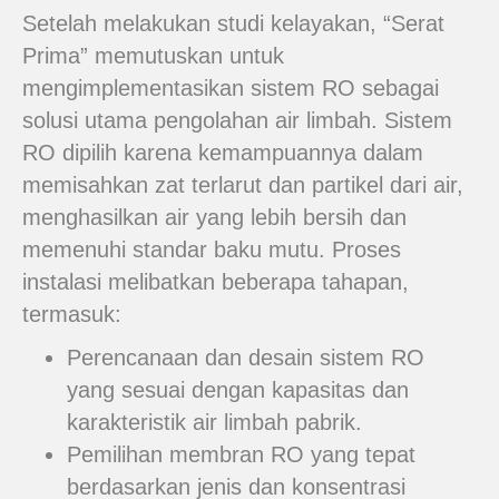
Setelah melakukan studi kelayakan, “Serat
Prima” memutuskan untuk
mengimplementasikan sistem RO sebagai
solusi utama pengolahan air limbah. Sistem
RO dipilih karena kemampuannya dalam
memisahkan zat terlarut dan partikel dari air,
menghasilkan air yang lebih bersih dan
memenuhi standar baku mutu. Proses
instalasi melibatkan beberapa tahapan,
termasuk:
Perencanaan dan desain sistem RO
yang sesuai dengan kapasitas dan
karakteristik air limbah pabrik.
Pemilihan membran RO yang tepat
berdasarkan jenis dan konsentrasi