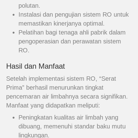
polutan.
Instalasi dan pengujian sistem RO untuk
memastikan kinerjanya optimal.
Pelatihan bagi tenaga ahli pabrik dalam
pengoperasian dan perawatan sistem
RO.
Hasil dan Manfaat
Setelah implementasi sistem RO, “Serat
Prima” berhasil menurunkan tingkat
pencemaran air limbahnya secara signifikan.
Manfaat yang didapatkan meliputi:
Peningkatan kualitas air limbah yang
dibuang, memenuhi standar baku mutu
lingkungan.