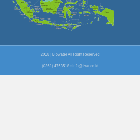
2018 | Biowater All Right Reserved
(0361) 4753518 •
info@tiwa.co.id