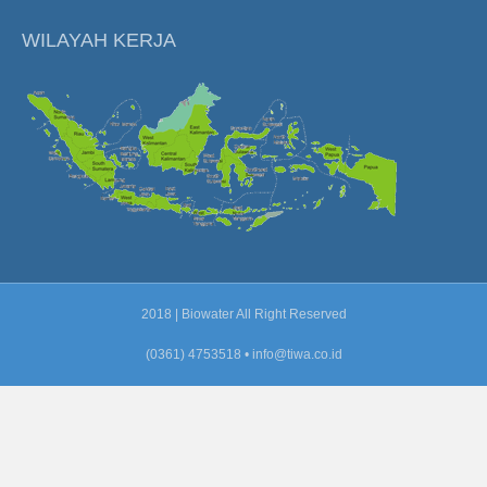
WILAYAH KERJA
2018 | Biowater All Right Reserved
(0361) 4753518 •
info@tiwa.co.id