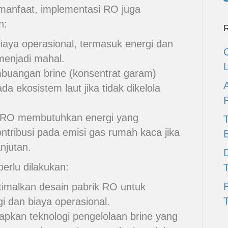
anfaat, implementasi RO juga
n:
R
iaya operasional, termasuk energi dan
enjadi mahal.
uangan brine (konsentrat garam)
a ekosistem laut jika tidak dikelola
RO membutuhkan energi yang
ontribusi pada emisi gas rumah kaca jika
njutan.
D
perlu dilakukan:
malkan desain pabrik RO untuk
T
 dan biaya operasional.
pkan teknologi pengelolaan brine yang