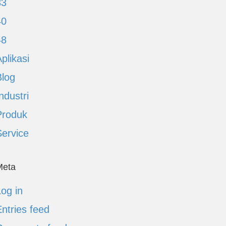
33
40
48
plikasi
Blog
ndustri
Produk
Service
Meta
og in
ntries feed