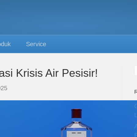
oduk
Service
si Krisis Air Pesisir!
025
R