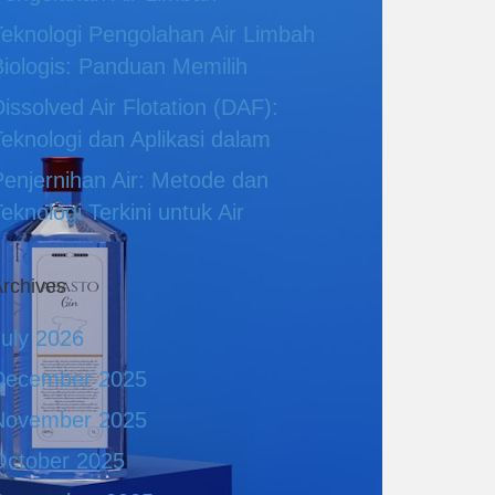
Teknologi Pengolahan Air Limbah
Biologis: Panduan Memilih
issolved Air Flotation (DAF):
Teknologi dan Aplikasi dalam
Penjernihan Air: Metode dan
eknologi Terkini untuk Air
rchives
July 2026
December 2025
November 2025
October 2025