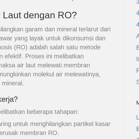
ir Laut dengan RO?
langkan garam dan mineral terlarut dari
A
 tawar yang layak untuk dikonsumsi dan
osis (RO) adalah salah satu metode
 efektif. Proses ini melibatkan
I
aksa air laut melewati membran
ngkinkan molekul air melewatinya,
mineral.
erja?
libatkan beberapa tahapan:
L
saring untuk menghilangkan partikel kasar
E
merusak membran RO.