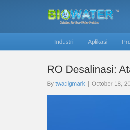
Industri
Aplikasi
Pr
RO Desalinasi: Ata
By
twadigmark
|
October 18, 2