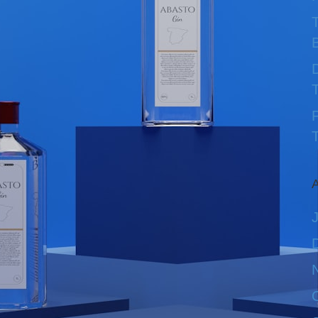
D
T
A