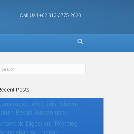
Call Us ! +62 813-3775-2620
ecent Posts
Constructed Wetlands: Sistem
Lahan Basah Buatan untuk
Anaerobic Digestion: Teknologi
Pengolahan Air Limbah