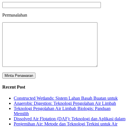
Permasalahan
Recent Post
Constructed Wetlands: Sistem Lahan Basah Buatan untuk
Anaerobic Digestion: Teknologi Pengolahan Air Limbah
Teknologi Pengolahan Air Limbah Biologis: Panduan
Memilih
Dissolved Air Flotation (DAF): Teknologi dan Aplikasi dalam
Penjernihan Air: Metode dan Teknologi Terkini untuk Air