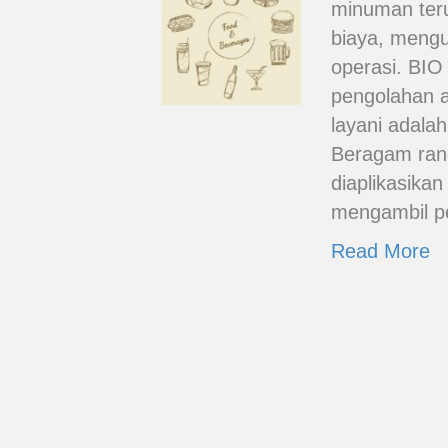
minuman teru
biaya, meng
operasi. BIO
pengolahan a
layani adala
Beragam ran
diaplikasika
mengambil pe
Read More