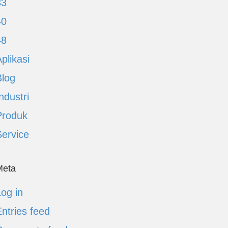
33
40
48
plikasi
Blog
ndustri
Produk
Service
Meta
og in
ntries feed