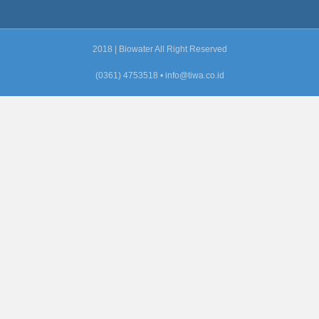
2018 | Biowater All Right Reserved
(0361) 4753518 •
info@tiwa.co.id