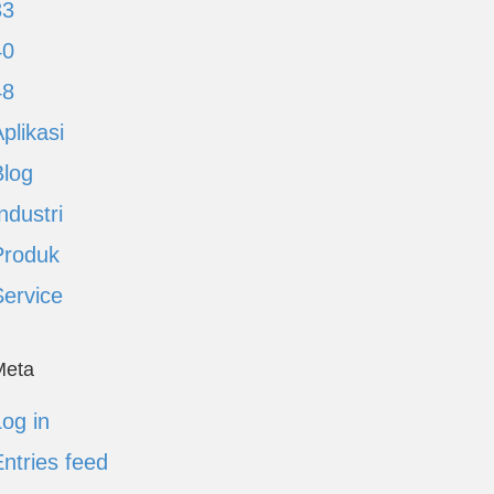
33
40
48
plikasi
Blog
ndustri
Produk
Service
Meta
og in
ntries feed