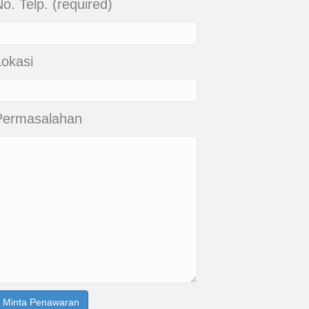
o. Telp. (required)
Lokasi
Permasalahan