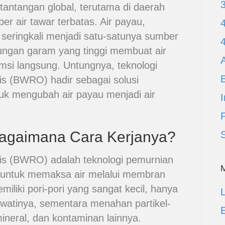
 tantangan global, terutama di daerah
er air tawar terbatas. Air payau,
, seringkali menjadi satu-satunya sumber
ungan garam yang tinggi membuat air
A
msi langsung. Untungnya, teknologi
s (BWRO) hadir sebagai solusi
uk mengubah air payau menjadi air
I
agaimana Cara Kerjanya?
s (BWRO) adalah teknologi pemurnian
 untuk memaksa air melalui membran
liki pori-pori yang sangat kecil, hanya
L
watinya, sementara menahan partikel-
E
 mineral, dan kontaminan lainnya.