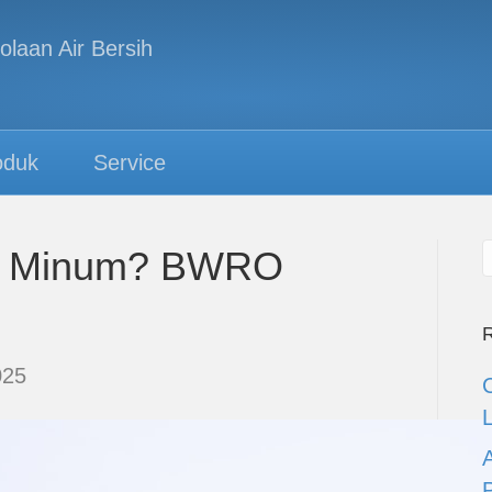
oduk
Service
Air Minum? BWRO
R
025