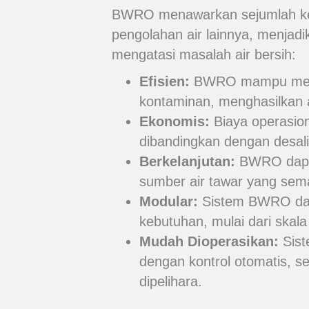
BWRO menawarkan sejumlah ke
pengolahan air lainnya, menjadi
mengatasi masalah air bersih:
Efisien:
BWRO mampu meng
kontaminan, menghasilkan a
Ekonomis:
Biaya operasion
dibandingkan dengan desalin
Berkelanjutan:
BWRO dapat
sumber air tawar yang sema
Modular:
Sistem BWRO dap
kebutuhan, mulai dari skala
Mudah Dioperasikan:
Sist
dengan kontrol otomatis, 
dipelihara.