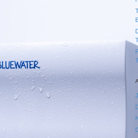
D
T
A