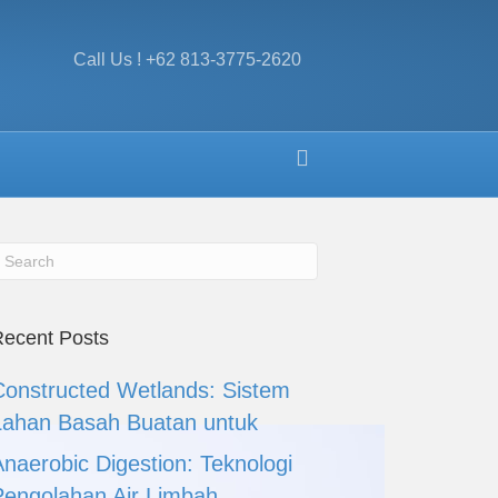
Call Us ! +62 813-3775-2620
ecent Posts
Constructed Wetlands: Sistem
Lahan Basah Buatan untuk
Anaerobic Digestion: Teknologi
Pengolahan Air Limbah