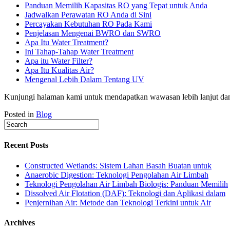
Panduan Memilih Kapasitas RO yang Tepat untuk Anda
Jadwalkan Perawatan RO Anda di Sini
Percayakan Kebutuhan RO Pada Kami
Penjelasan Mengenai BWRO dan SWRO
Apa Itu Water Treatment?
Ini Tahap-Tahap Water Treatment
Apa itu Water Filter?
Apa Itu Kualitas Air?
Mengenal Lebih Dalam Tentang UV
Kunjungi halaman kami untuk mendapatkan wawasan lebih lanjut dan 
Posted in
Blog
Recent Posts
Constructed Wetlands: Sistem Lahan Basah Buatan untuk
Anaerobic Digestion: Teknologi Pengolahan Air Limbah
Teknologi Pengolahan Air Limbah Biologis: Panduan Memilih
Dissolved Air Flotation (DAF): Teknologi dan Aplikasi dalam
Penjernihan Air: Metode dan Teknologi Terkini untuk Air
Archives