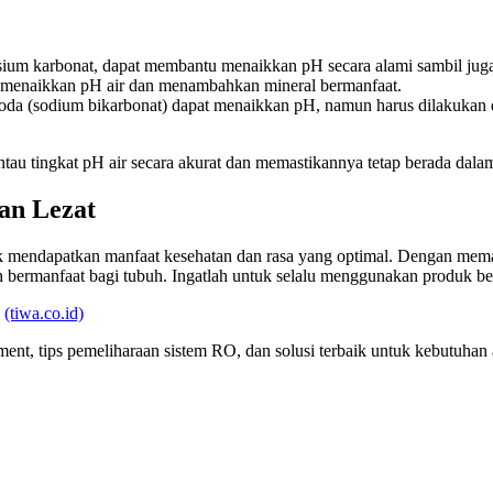
sium karbonat, dapat membantu menaikkan pH secara alami sambil ju
uk menaikkan pH air dan menambahkan mineral bermanfaat.
da (sodium bikarbonat) dapat menaikkan pH, namun harus dilakukan de
u tingkat pH air secara akurat dan memastikannya tetap berada dalam
an Lezat
k mendapatkan manfaat kesehatan dan rasa yang optimal. Dengan mema
n bermanfaat bagi tubuh. Ingatlah untuk selalu menggunakan produk b
:
(tiwa.co.id)
ent, tips pemeliharaan sistem RO, dan solusi terbaik untuk kebutuhan 