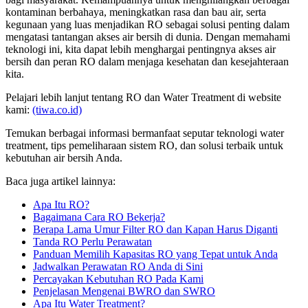
kontaminan berbahaya, meningkatkan rasa dan bau air, serta
kegunaan yang luas menjadikan RO sebagai solusi penting dalam
mengatasi tantangan akses air bersih di dunia. Dengan memahami
teknologi ini, kita dapat lebih menghargai pentingnya akses air
bersih dan peran RO dalam menjaga kesehatan dan kesejahteraan
kita.
Pelajari lebih lanjut tentang RO dan Water Treatment di website
kami:
(tiwa.co.id)
Temukan berbagai informasi bermanfaat seputar teknologi water
treatment, tips pemeliharaan sistem RO, dan solusi terbaik untuk
kebutuhan air bersih Anda.
Baca juga artikel lainnya:
Apa Itu RO?
Bagaimana Cara RO Bekerja?
Berapa Lama Umur Filter RO dan Kapan Harus Diganti
Tanda RO Perlu Perawatan
Panduan Memilih Kapasitas RO yang Tepat untuk Anda
Jadwalkan Perawatan RO Anda di Sini
Percayakan Kebutuhan RO Pada Kami
Penjelasan Mengenai BWRO dan SWRO
Apa Itu Water Treatment?