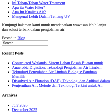
Ini Tahap-Tahap Water Treatment
Apa itu Water Filter?
Apa Itu Kualitas Air?
Mengenal Lebih Dalam Tentang UV
Kunjungi halaman kami untuk mendapatkan wawasan lebih lanjut
dan solusi terbaik dalam pengolahan air!
Posted in
Blog
Recent Posts
Constructed Wetlands: Sistem Lahan Basah Buatan untuk
Anaerobic Digestion: Teknologi Pengolahan Air Limbah
Teknologi Pengolahan Air Limbah Biologis: Panduan
Memilih
Dissolved Air Flotation (DAF): Teknologi dan Aplikasi dalam
Penjernihan Air: Metode dan Teknologi Terkini untuk Air
Archives
July 2026
December 2025