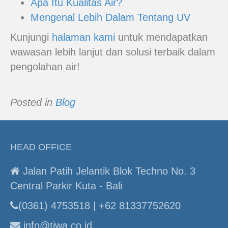
Apa Itu Kualitas Air?
Mengenal Lebih Dalam Tentang UV
Kunjungi
halaman kami
untuk mendapatkan
wawasan lebih lanjut dan solusi terbaik dalam
pengolahan air!
Posted in
Blog
HEAD OFFICE
Jalan Patih Jelantik Blok Techno No. 3
Central Parkir Kuta - Bali
(0361) 4753518 | +62 81337752620
info@tiwa.co.id