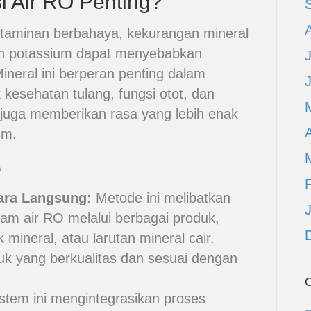
i Air RO Penting?
ntaminan berbahaya, kekurangan mineral
an potassium dapat menyebabkan
neral ini berperan penting dalam
 kesehatan tulang, fungsi otot, dan
l juga memberikan rasa yang lebih enak
A
um.
O
ara Langsung:
Metode ini melibatkan
am air RO melalui berbagai produk,
k mineral, atau larutan mineral cair.
uk yang berkualitas dan sesuai dengan
C
stem ini mengintegrasikan proses