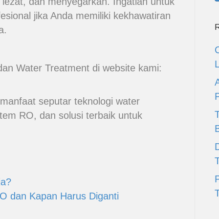
 lezat, dan menyegarkan. Ingatlah untuk
fesional jika Anda memiliki kekhawatiran
R
a.
O dan Water Treatment di website kami:
manfaat seputar teknologi water
stem RO, dan solusi terbaik untuk
D
ja?
T
O dan Kapan Harus Diganti