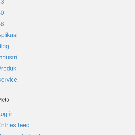
33
40
48
plikasi
Blog
ndustri
Produk
Service
Meta
og in
ntries feed