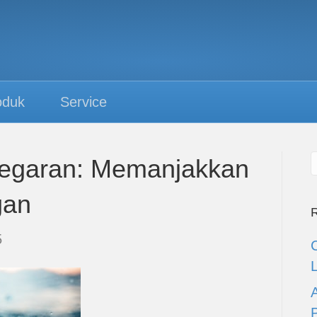
oduk
Service
egaran: Memanjakkan
gan
R
5