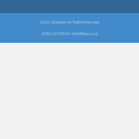
2018 | Biowater All Right Reserved
(0361) 4753518 •
info@tiwa.co.id