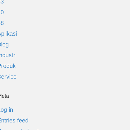
33
40
48
plikasi
Blog
ndustri
Produk
Service
Meta
og in
ntries feed