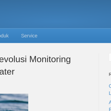
oduk
Service
evolusi Monitoring
ater
R