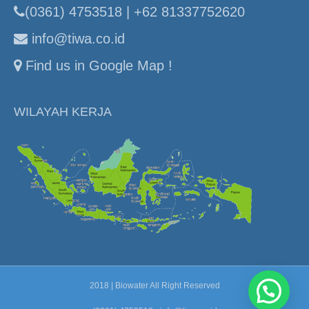
(0361) 4753518 | +62 81337752620
info@tiwa.co.id
Find us in Google Map !
WILAYAH KERJA
2018 | Biowater All Right Reserved