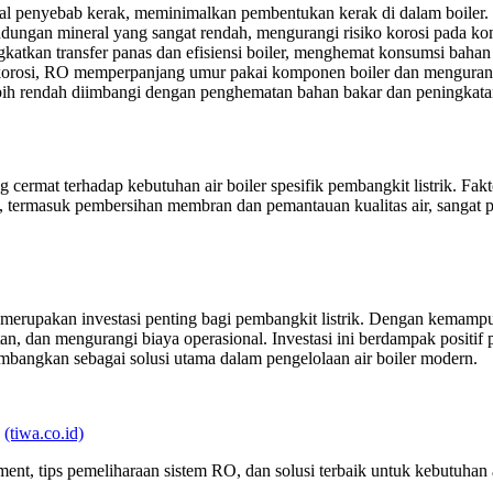
al penyebab kerak, meminimalkan pembentukan kerak di dalam boiler.
ungan mineral yang sangat rendah, mengurangi risiko korosi pada ko
tkan transfer panas dan efisiensi boiler, menghemat konsumsi bahan 
rosi, RO memperpanjang umur pakai komponen boiler dan mengurangi
ih rendah diimbangi dengan penghematan bahan bakar dan peningkatan 
mat terhadap kebutuhan air boiler spesifik pembangkit listrik. Faktor-
tin, termasuk pembersihan membran dan pemantauan kualitas air, sangat
r merupakan investasi penting bagi pembangkit listrik. Dengan kemam
, dan mengurangi biaya operasional. Investasi ini berdampak positif pa
timbangkan sebagai solusi utama dalam pengelolaan air boiler modern.
:
(tiwa.co.id)
ent, tips pemeliharaan sistem RO, dan solusi terbaik untuk kebutuhan 