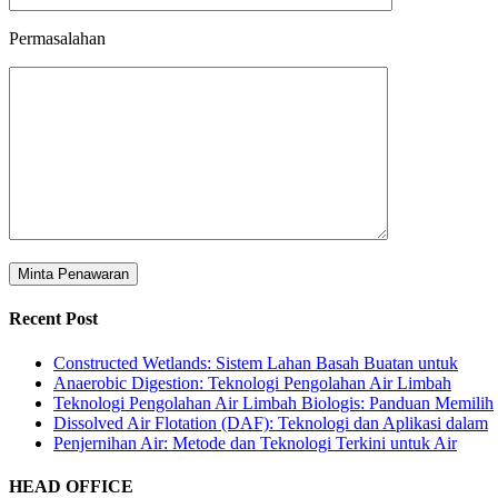
Permasalahan
Recent Post
Constructed Wetlands: Sistem Lahan Basah Buatan untuk
Anaerobic Digestion: Teknologi Pengolahan Air Limbah
Teknologi Pengolahan Air Limbah Biologis: Panduan Memilih
Dissolved Air Flotation (DAF): Teknologi dan Aplikasi dalam
Penjernihan Air: Metode dan Teknologi Terkini untuk Air
HEAD OFFICE