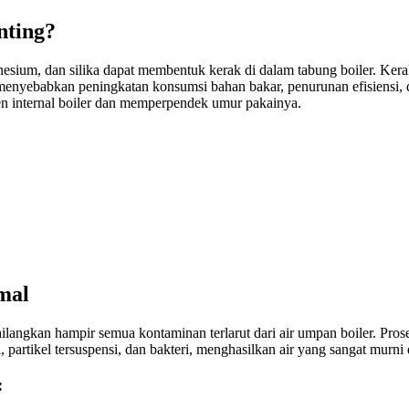
nting?
nesium, dan silika dapat membentuk kerak di dalam tabung boiler. Kerak
menyebabkan peningkatan konsumsi bahan bakar, penurunan efisiensi, da
n internal boiler dan memperpendek umur pakainya.
mal
ilangkan hampir semua kontaminan terlarut dari air umpan boiler. Pro
 partikel tersuspensi, dan bakteri, menghasilkan air yang sangat murni 
: