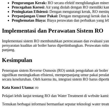
Pengurangan Kerak:
RO secara efektif menghilangkan miner
Pencegahan Korosi:
Air yang diolah dengan RO memiliki kand
Peningkatan Efisiensi:
Dengan mengurangi kerak, RO meningka
Perpanjangan Umur Pakai:
Dengan mengurangi kerak dan ko
Penghematan Biaya:
Biaya perawatan dan perbaikan yang leb
Implementasi dan Perawatan Sistem RO
Implementasi sistem RO membutuhkan perencanaan dan evaluasi yang cer
persyaratan kualitas air boiler harus dipertimbangkan. Perawatan ru
panjang.
Kesimpulan
Penerapan sistem Reverse Osmosis (RO) untuk pengolahan air boile
signifikan meningkatkan efisiensi, memperpanjang umur pakai peralatan
secara keseluruhan. Oleh karena itu, integrasi sistem RO harus diper
Kata Kunci Utama:
ro
Pelajari lebih lanjut tentang RO dan Water Treatment di website kami
Temukan berbagai informasi bermanfaat seputar teknologi water treatm