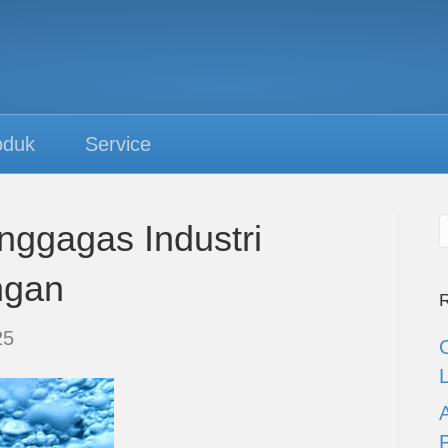
oduk
Service
nggagas Industri
ngan
R
25