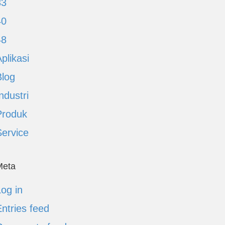
33
40
48
plikasi
Blog
ndustri
Produk
Service
Meta
og in
ntries feed