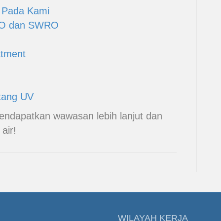
 Pada Kami
RO dan SWRO
atment
tang UV
endapatkan wawasan lebih lanjut dan
air!
WILAYAH KERJA