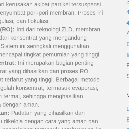
 kerusakan akibat partikel tersuspensi
enyumbat pori-pori membran. Proses ini
gulasi, dan flokulasi.
(RO):
Inti dari teknologi ZLD, membran
A
dari konsentrat yang mengandung
 Sistem ini seringkali menggunakan
ncapai tingkat pemurnian yang tinggi.
I
ntrat:
Ini merupakan bagian penting
at yang dihasilkan dari proses RO
 terlarut yang tinggi. Berbagai metode
golah konsentrat, termasuk evaporasi,
an termal, sehingga menghasilkan
la dengan aman.
L
tan:
Padatan yang dihasilkan dari
E
u dikelola dengan cara yang aman dan