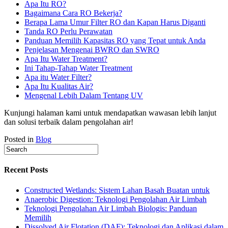
Apa Itu RO?
Bagaimana Cara RO Bekerja?
Berapa Lama Umur Filter RO dan Kapan Harus Diganti
Tanda RO Perlu Perawatan
Panduan Memilih Kapasitas RO yang Tepat untuk Anda
Penjelasan Mengenai BWRO dan SWRO
Apa Itu Water Treatment?
Ini Tahap-Tahap Water Treatment
Apa itu Water Filter?
Apa Itu Kualitas Air?
Mengenal Lebih Dalam Tentang UV
Kunjungi halaman kami untuk mendapatkan wawasan lebih lanjut
dan solusi terbaik dalam pengolahan air!
Posted in
Blog
Recent Posts
Constructed Wetlands: Sistem Lahan Basah Buatan untuk
Anaerobic Digestion: Teknologi Pengolahan Air Limbah
Teknologi Pengolahan Air Limbah Biologis: Panduan
Memilih
Dissolved Air Flotation (DAF): Teknologi dan Aplikasi dalam