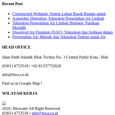
Recent Post
Constructed Wetlands: Sistem Lahan Basah Buatan untuk
Anaerobic Digestion: Teknologi Pengolahan Air Limbah
Teknologi Pengolahan Air Limbah Biologis: Panduan
Memilih
Dissolved Air Flotation (DAF): Teknologi dan Aplikasi dalam
Penjernihan Air: Metode dan Teknologi Terkini untuk Air
HEAD OFFICE
Jalan Patih Jelantik Blok Techno No. 3 Central Parkir Kuta - Bali
(0361) 4753518 | +62 81337752620
info@tiwa.co.id
Find us in Google Map !
WILAYAH KERJA
2018 | Biowater All Right Reserved
(0361) 4753518 •
info@tiwa.co.id