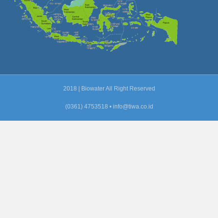
2018 | Biowater All Right Reserved
(0361) 4753518 •
info@tiwa.co.id